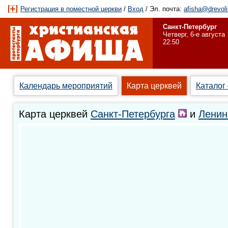
Регистрация в поместной церкви
/
Вход
/ Эл. почта:
afisha@drevoli
Санкт-Петербург
Четверг, 6-е августа
22:50
Календарь мероприятий
Карта церквей
Каталог
Карта церквей
Санкт-Петербурга
и
Ленин