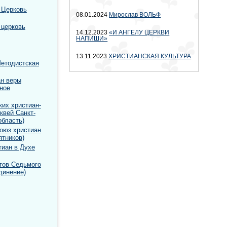
 Церковь
08.01.2024
Мирослав ВОЛЬФ
 церковь
14.12.2023
«И АНГЕЛУ ЦЕРКВИ
НАПИШИ»
13.11.2023
ХРИСТИАНСКАЯ КУЛЬТУРА
етодистская
ан веры
ное
их христиан-
квей Санкт-
область)
оюз христиан
ятников)
тиан в Духе
тов Седьмого
динение)