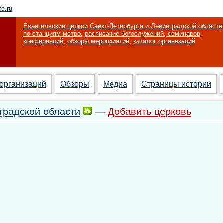
fe.ru
Евангельские церкви Санкт-Петербурга и Ленинградской области
по станциям метро
,
расписание богослужений, семинаров,
конференций
,
обзоры мероприятий
,
каталог организаций
 организаций
Обзоры
Медиа
Страницы истории
градской области
—
Добавить церковь