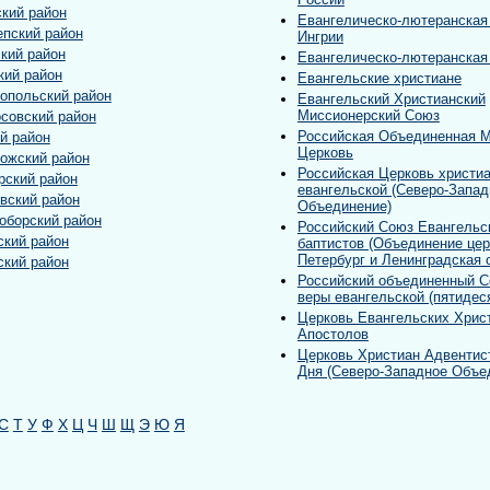
ский район
Евангелическо-лютеранская
епский район
Ингрии
кий район
Евангелическо-лютеранская
кий район
Евангельские христиане
опольский район
Евангельский Христианский
Миссионерский Союз
совский район
Российская Объединенная М
й район
Церковь
ожский район
Российская Церковь христи
рский район
евангельской (Северо-Запад
вский район
Объединение)
оборский район
Российский Союз Евангельск
ский район
баптистов (Объединение цер
Петербург и Ленинградская 
ский район
Российский объединенный С
веры евангельской (пятидес
Церковь Евангельских Хрис
Апостолов
Церковь Христиан Адвентис
Дня (Северо-Западное Объе
С
Т
У
Ф
Х
Ц
Ч
Ш
Щ
Э
Ю
Я