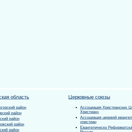
ская область
Церковные союзы
огорский район
Ассоциация Христианских Ц
Христиан»
вский район
Ассоциация церквей еванге
ский район
христиан
ожский район
Евангелическо Реформатска
ский район
России