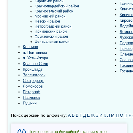
Кировский район
Гатчин
Красногвардейский район
Кингис
Красносельский район
Киришс
Московский район
Кировс
Невский район
Лодейн
Петроградский район
Приморский район
Ломоно
Фрунзенский район
Лужски
Центральный район
Подпор
Колпино
Приозе
п. Понтонный
Сланце
п. Усть-Ижора
Соснов
Красное Село
Тихвин
Кронштадт
Тоснен
Зеленогорск
Сестрорецк
Ломоносов
Петергоф
Павловск
Пушкин
Поиск церквей по алфавиту:
А
Б
В
Г
Д
Е
Ж
З
И
К
Л
М
Н
О
П
Р
Поиск церкви по ближайшей станции метро