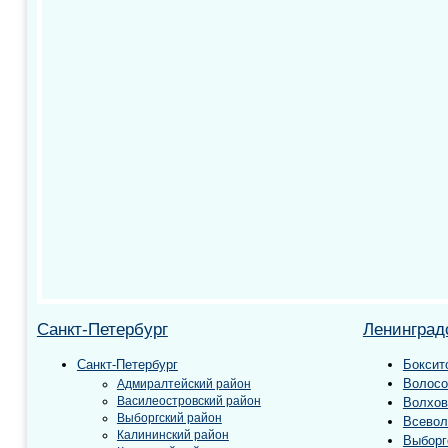
Санкт-Петербург
Ленинград
Санкт-Петербург
Боксит
Волосо
Адмиралтейский район
Василеостровский район
Волхов
Выборгский район
Всевол
Калининский район
Выборг