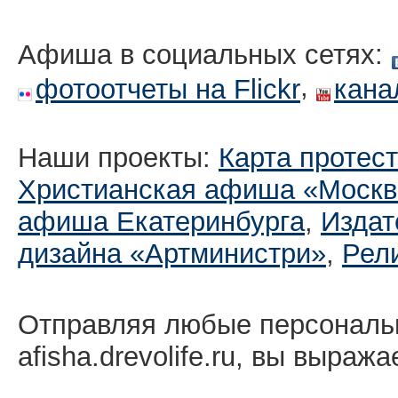
Афиша в социальных сетях:
,
фотоотчеты на Flickr
кана
Наши проекты:
Карта протес
Христианская афиша «Москв
афиша Екатеринбургa
,
Издат
дизайна «Артминистри»
,
Рел
Отправляя любые персональ
afisha.drevolife.ru, вы выраж