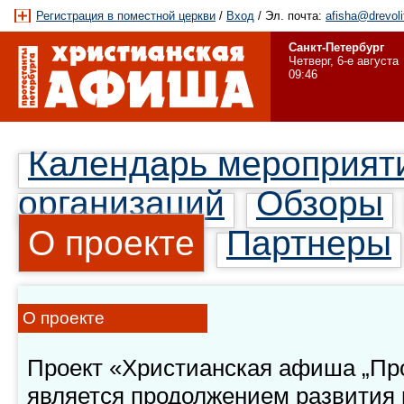
Регистрация в поместной церкви
/
Вход
/ Эл. почта:
afisha@drevoli
Санкт-Петербург
Четверг, 6-е августа
09:46
Календарь мероприят
организаций
Обзоры
О проекте
Партнеры
О проекте
Проект «Христианская афиша „Про
является продолжением развития 