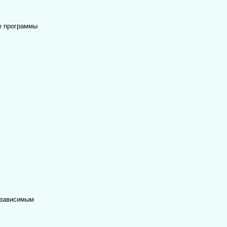
е программы
озависимым