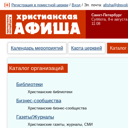
Регистрация в поместной церкви
/
Вход
/ Эл. почта:
afisha@drevoli
Санкт-Петербург
Суббота, 8-е августа
11:08
Календарь мероприятий
Карта церквей
Каталог
Каталог организаций
Библиотеки
Христианские библиотеки
Бизнес-сообщества
Христианские бизнес-сообщества
Газеты/Журналы
Христианские газеты, журналы, СМИ