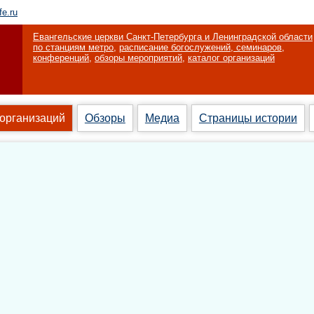
fe.ru
Евангельские церкви Санкт-Петербурга и Ленинградской области
по станциям метро
,
расписание богослужений, семинаров,
конференций
,
обзоры мероприятий
,
каталог организаций
 организаций
Обзоры
Медиа
Страницы истории