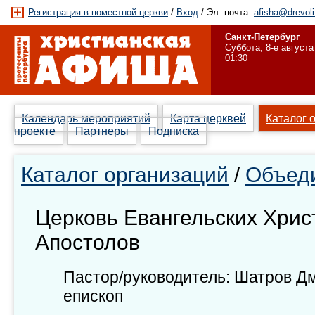
Регистрация в поместной церкви
/
Вход
/ Эл. почта:
afisha@drevoli
Санкт-Петербург
Суббота, 8-е августа
01:30
Календарь мероприятий
Карта церквей
Каталог 
проекте
Партнеры
Подписка
Каталог организаций
/
Объед
Церковь Евангельских Хрис
Апостолов
Пастор/руководитель: Шатров Д
епископ