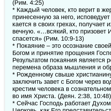
(Рим. 4:25)
* Каждый человек, кто верит в же
принесенную за него, исповедует
кается в своих грехах, получает 
вечную. «…всякий, кто призовет 
спасется» (Рим. 10:9-13)
* Покаяние – это осознание свое
Богом и принятие прощения Госп
Результатом покаяния является 
перемена образа мышления и обр
* Рожденному свыше христианин
заключить завет с Богом через в
крестим человека в сознательном 
во имя Христа. (Деян. 2:38, 10:48)
* Сейчас Господь работает Духо
Церковь, как Его представительст