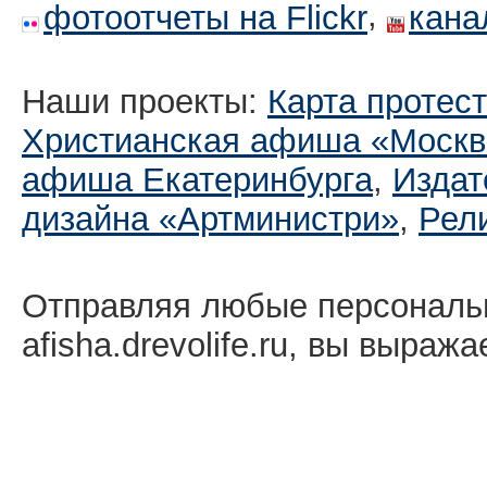
,
фотоотчеты на Flickr
кана
Наши проекты:
Карта протес
Христианская афиша «Москв
афиша Екатеринбургa
,
Издат
дизайна «Артминистри»
,
Рел
Отправляя любые персональ
afisha.drevolife.ru, вы выраж