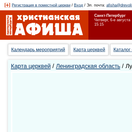
Регистрация в поместной церкви
/
Вход
/ Эл. почта:
afisha@drevoli
Санкт-Петербург
Четверг, 6-е августа
15:15
Календарь мероприятий
Карта церквей
Каталог
Карта церквей
/
Ленинградская область
/ Л