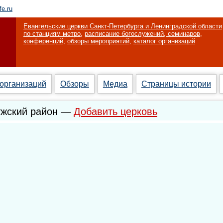
fe.ru
Евангельские церкви Санкт-Петербурга и Ленинградской области
по станциям метро
,
расписание богослужений, семинаров,
конференций
,
обзоры мероприятий
,
каталог организаций
 организаций
Обзоры
Медиа
Страницы истории
ужский район —
Добавить церковь