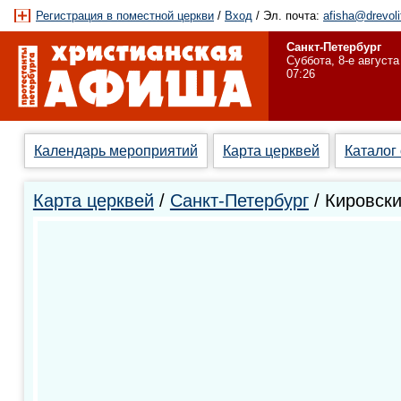
Регистрация в поместной церкви
/
Вход
/ Эл. почта:
afisha@drevoli
Санкт-Петербург
Суббота, 8-е августа
07:26
Календарь мероприятий
Карта церквей
Каталог
Карта церквей
/
Санкт-Петербург
/ Кировск