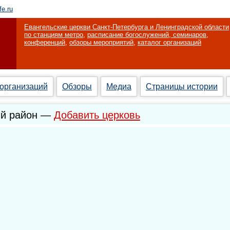
fe.ru
Евангельские церкви Санкт-Петербурга и Ленинградской области
по станциям метро
,
расписание богослужений, семинаров,
конференций
,
обзоры мероприятий
,
каталог организаций
 организаций
Обзоры
Медиа
Страницы истории
ий район —
Добавить церковь