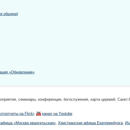
ая община)
зация «Обновление»
риятия, семинары, конференции, богослужения, карта церквей. Санкт-П
,
отоотчеты на Flickr
канал на Youtube
 афиша «Москва евангельская»
,
Христианская афиша Екатеринбургa
,
Из