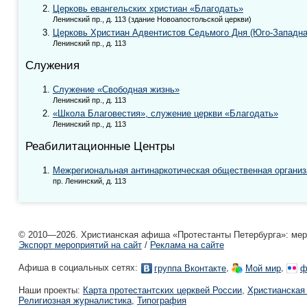
Церковь евангельских христиан «Благодать»
Ленинский пр., д. 113 (здание Новоапостольской церкви)
Церковь Христиан Адвентистов Седьмого Дня (Юго-Западн
Ленинский пр., д. 113
Служения
Служение «Свободная жизнь»
Ленинский пр., д. 113
«Школа Благовестия», служение церкви «Благодать»
Ленинский пр., д. 113
Реабилитационные Центры
Межрегиональная антинаркотическая общественная органи
пр. Ленинский, д. 113
© 2010—2026. Христианская афиша «Протестанты Петербурга»: мероп
Экспорт мероприятий на сайт
/
Реклама на сайте
Афиша в социальных сетях:
,
,
группа Вконтакте
Мой мир
ф
Наши проекты:
Карта протестантских церквей России
,
Христианская
Религиозная журналистика
,
Типография