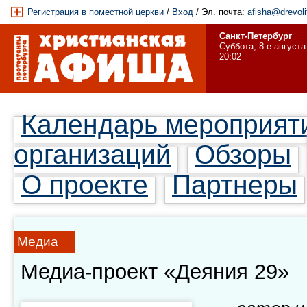
Регистрация в поместной церкви
/
Вход
/ Эл. почта:
afisha@drevoli
Санкт-Петербург
Суббота, 8-е августа
20:02
Календарь мероприят
организаций
Обзоры
О проекте
Партнеры
Медиа
Медиа-проект «Деяния 29»