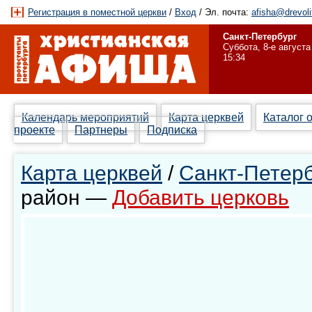
Регистрация в поместной церкви
/
Вход
/ Эл. почта:
afisha@drevoli
Санкт-Петербург
Суббота, 8-е августа
15:34
Календарь мероприятий
Карта церквей
Каталог 
проекте
Партнеры
Подписка
Карта церквей
/
Санкт-Петерб
район —
Добавить церковь