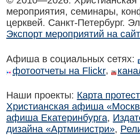
© 2010—2026. Христианская
мероприятия, семинары, кон
церквей. Санкт-Петербург. Эл
Экспорт мероприятий на сай
Афиша в социальных сетях:
,
фотоотчеты на Flickr
кана
Наши проекты:
Карта протес
Христианская афиша «Москв
афиша Екатеринбургa
,
Издат
дизайна «Артминистри»
,
Рел