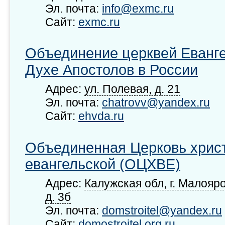
Эл. почта:
info@exmc.ru
Сайт:
exmc.ru
Объединение церквей Еванге
Духе Апостолов в России
Адрес:
ул. Полевая, д. 21
Эл. почта:
chatrovv@yandex.ru
Сайт:
ehvda.ru
Объединенная Церковь хрис
евангельской (ОЦХВЕ)
Адрес:
Калужская обл, г. Малояро
д. 3б
Эл. почта:
domstroitel@yandex.ru
Сайт:
domostroitel.org.ru