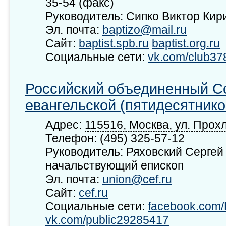
35-54 (факс)
Руководитель: Сипко Виктор Кир
Эл. почта:
baptizo@mail.ru
Сайт:
baptist.spb.ru
baptist.org.ru
Социальные сети:
vk.com/club37
Российский объединенный С
евангельской (пятидесятнико
Адрес:
115516, Москва, ул. Прохл
Телефон: (495) 325-57-12
Руководитель: Ряховский Сергей
начальствующий епископ
Эл. почта:
union@cef.ru
Сайт:
cef.ru
Социальные сети:
facebook.co
vk.com/public29285417