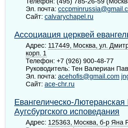
Телефон: (495) 785-26-59 (Москв
Эл. почта:
cccpminrussia@gmail.
Сайт:
calvarychapel.ru
Ассоциация церквей евангел
Адрес:
117449, Москва, ул. Дмитр
корп. 1
Телефон: +7 (926) 900-48-77
Руководитель: Тен Валериан Пав
Эл. почта:
acehofis@gmail.com
jn
Сайт:
ace-chr.ru
Евангелическо-Лютеранская
Аугсбургского исповедания
Адрес:
125363, Москва, б-р Яна Р