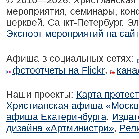
© 2010—2026. Христианская
мероприятия, семинары, кон
церквей. Санкт-Петербург. Эл
Экспорт мероприятий на сай
Афиша в социальных сетях:
,
фотоотчеты на Flickr
кана
Наши проекты:
Карта протес
Христианская афиша «Москв
афиша Екатеринбургa
,
Издат
дизайна «Артминистри»
,
Рел