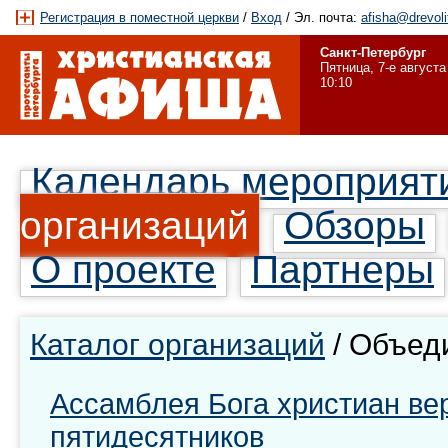
Регистрация в поместной церкви
/
Вход
/ Эл. почта:
afisha@drevoli
Санкт-Петербург
Пятница, 7-е августа
10:10
Календарь мероприят
организаций
Обзоры
О проекте
Партнеры
Каталог организаций
/ Объед
Ассамблея Бога христиан ве
пятидесятников