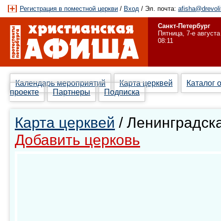
Регистрация в поместной церкви
/
Вход
/ Эл. почта:
afisha@drevoli
Санкт-Петербург
Пятница, 7-е августа
08:11
Календарь мероприятий
Карта церквей
Каталог 
проекте
Партнеры
Подписка
Карта церквей
/ Ленинградск
Добавить церковь