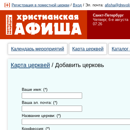
Регистрация в поместной церкви
/
Вход
/ Эл. почта:
afisha@drevoli
Санкт-Петербург
Четверг, 6-е августа
07:26
Календарь мероприятий
Карта церквей
Каталог
Карта церквей
/ Добавить церковь
Ваше имя: (*)
Ваша эл. почта: (*)
Название церкви: (*)
Конфессия: (*)