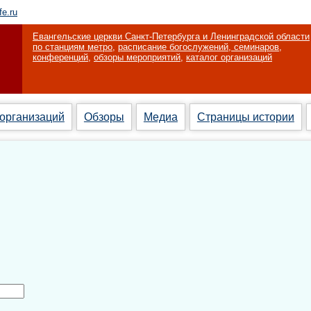
fe.ru
Евангельские церкви Санкт-Петербурга и Ленинградской области
по станциям метро
,
расписание богослужений, семинаров,
конференций
,
обзоры мероприятий
,
каталог организаций
 организаций
Обзоры
Медиа
Страницы истории