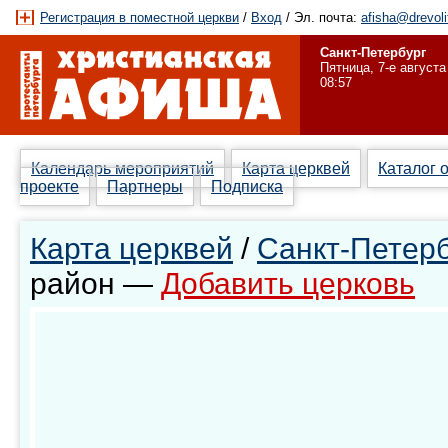
Регистрация в поместной церкви
/
Вход
/ Эл. почта:
afisha@drevoli
Санкт-Петербург
Пятница, 7-е августа
08:57
Календарь мероприятий
Карта церквей
Каталог 
проекте
Партнеры
Подписка
Карта церквей
/
Санкт-Петерб
район —
Добавить церковь