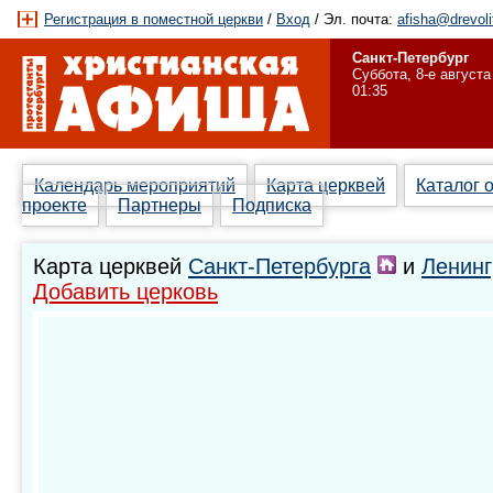
Регистрация в поместной церкви
/
Вход
/ Эл. почта:
afisha@drevoli
Санкт-Петербург
Суббота, 8-е августа
01:35
Календарь мероприятий
Карта церквей
Каталог 
проекте
Партнеры
Подписка
Карта церквей
Санкт-Петербурга
и
Ленинг
Добавить церковь