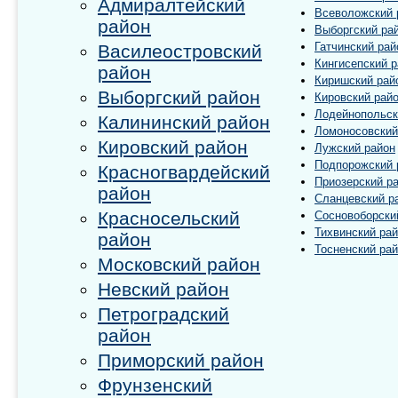
Адмиралтейский
Всеволожский 
район
Выборгский ра
Гатчинский рай
Василеостровский
Кингисепский 
район
Киришский рай
Выборгский район
Кировский рай
Лодейнопольск
Калининский район
Ломоносовский
Кировский район
Лужский район
Подпорожский 
Красногвардейский
Приозерский р
район
Сланцевский р
Красносельский
Сосновоборски
Тихвинский ра
район
Тосненский ра
Московский район
Невский район
Петроградский
район
Приморский район
Фрунзенский