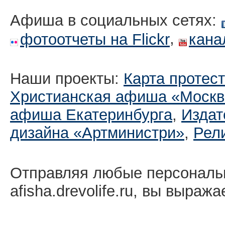
Афиша в социальных сетях:
,
фотоотчеты на Flickr
кана
Наши проекты:
Карта протес
Христианская афиша «Москв
афиша Екатеринбургa
,
Издат
дизайна «Артминистри»
,
Рел
Отправляя любые персональ
afisha.drevolife.ru, вы выраж