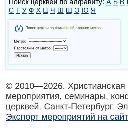
Поиск церквей по алфавиту:
А
Б
В
С
Т
У
Ф
Х
Ц
Ч
Ш
Щ
Э
Ю
Я
Поиск церкви по ближайшей станции метро
Метро:
Расстояние от метро:
© 2010—2026. Христианская
мероприятия, семинары, кон
церквей. Санкт-Петербург. Эл
Экспорт мероприятий на сай