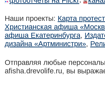
фотоотчеты на Flickr
кана
Наши проекты:
Карта протес
Христианская афиша «Москв
афиша Екатеринбургa
,
Издат
дизайна «Артминистри»
,
Рел
Отправляя любые персональ
afisha.drevolife.ru, вы выраж