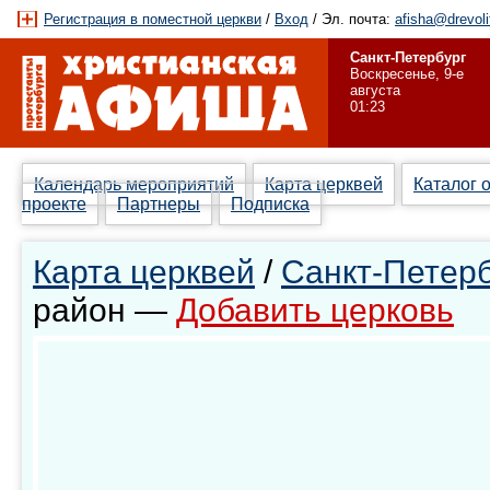
Регистрация в поместной церкви
/
Вход
/ Эл. почта:
afisha@drevoli
Санкт-Петербург
Воскресенье, 9-е
августа
01:23
Календарь мероприятий
Карта церквей
Каталог 
проекте
Партнеры
Подписка
Карта церквей
/
Санкт-Петерб
район —
Добавить церковь