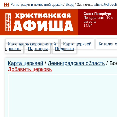
Регистрация в поместной церкви
/
Вход
/ Эл. почта:
afisha@drevoli
Санкт-Петербург
Понедельник, 10-е
августа
14:57
Календарь мероприятий
Карта церквей
Каталог 
проекте
Партнеры
Подписка
Карта церквей
/
Ленинградская область
/ Бо
Добавить церковь