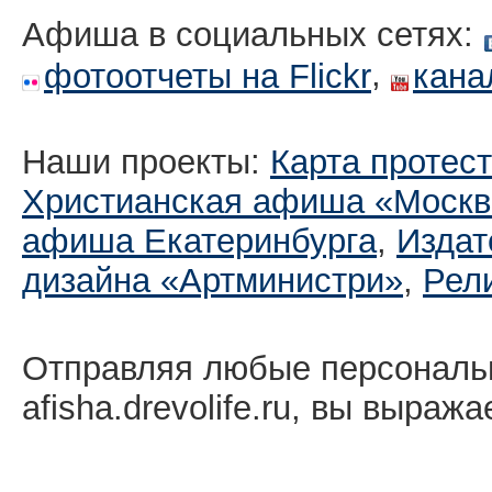
Афиша в социальных сетях:
,
фотоотчеты на Flickr
кана
Наши проекты:
Карта протес
Христианская афиша «Москв
афиша Екатеринбургa
,
Издат
дизайна «Артминистри»
,
Рел
Отправляя любые персональ
afisha.drevolife.ru, вы выраж