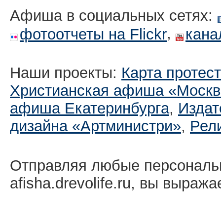
Афиша в социальных сетях:
,
фотоотчеты на Flickr
кана
Наши проекты:
Карта протес
Христианская афиша «Москв
афиша Екатеринбургa
,
Издат
дизайна «Артминистри»
,
Рел
Отправляя любые персональ
afisha.drevolife.ru, вы выраж