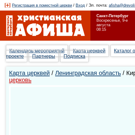
Регистрация в поместной церкви
/
Вход
/ Эл. почта:
afisha@drevoli
Санкт-Петербург
Воскресенье, 9-е
августа
08:15
Календарь мероприятий
Карта церквей
Каталог 
проекте
Партнеры
Подписка
Карта церквей
/
Ленинградская область
/ Ки
церковь