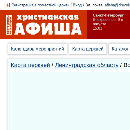
Регистрация в поместной церкви
/
Вход
/ Эл. почта:
afisha@drevoli
Санкт-Петербург
Воскресенье, 9-е
августа
15:03
Календарь мероприятий
Карта церквей
Каталог
Карта церквей
/
Ленинградская область
/ В