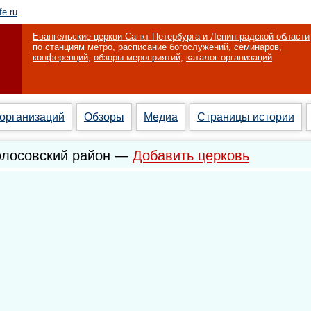
fe.ru
Евангельские церкви Санкт-Петербурга и Ленинградской области
по станциям метро
,
расписание богослужений, семинаров,
конференций
,
обзоры мероприятий
,
каталог организаций
 организаций
Обзоры
Медиа
Страницы истории
олосовский район —
Добавить церковь