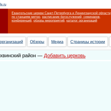
fe.ru
Евангельские церкви Санкт-Петербурга и Ленинградской области
по станциям метро
,
расписание богослужений, семинаров,
конференций
,
обзоры мероприятий
,
каталог организаций
 организаций
Обзоры
Медиа
Страницы истории
ихвинский район —
Добавить церковь