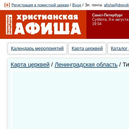
Регистрация в поместной церкви
/
Вход
/ Эл. почта:
afisha@drevoli
Санкт-Петербург
Суббота, 8-е августа
19:54
Календарь мероприятий
Карта церквей
Каталог
Карта церквей
/
Ленинградская область
/ Т