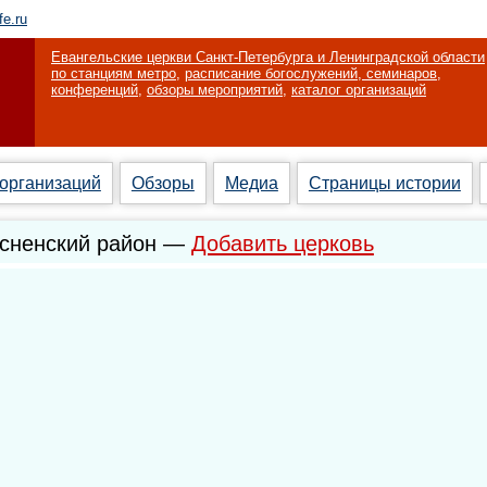
fe.ru
Евангельские церкви Санкт-Петербурга и Ленинградской области
по станциям метро
,
расписание богослужений, семинаров,
конференций
,
обзоры мероприятий
,
каталог организаций
 организаций
Обзоры
Медиа
Страницы истории
осненский район —
Добавить церковь