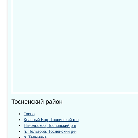
Тосненский район
Тосно
Красный Бор, Тоснинский р-н
Никольское, Тосненский р-н
п. Пельгора, Тосненский р-н
п. Тельмана