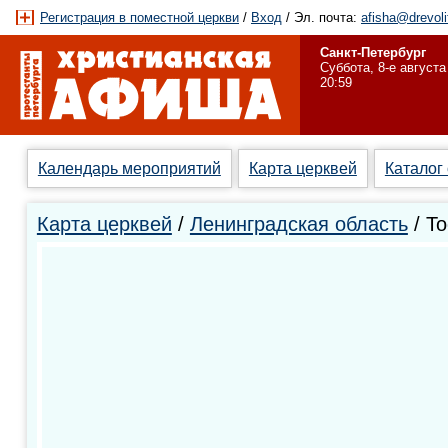
Регистрация в поместной церкви
/
Вход
/ Эл. почта:
afisha@drevoli
Санкт-Петербург
Суббота, 8-е августа
20:59
Календарь мероприятий
Карта церквей
Каталог
Карта церквей
/
Ленинградская область
/ Т