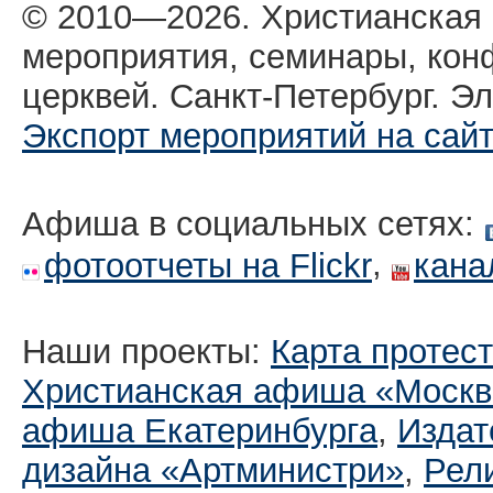
© 2010—2026. Христианская
мероприятия, семинары, кон
церквей. Санкт-Петербург. Эл
Экспорт мероприятий на сай
Афиша в социальных сетях:
,
фотоотчеты на Flickr
кана
Наши проекты:
Карта протес
Христианская афиша «Москв
афиша Екатеринбургa
,
Издат
дизайна «Артминистри»
,
Рел