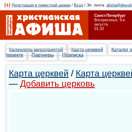
Регистрация в поместной церкви
/
Вход
/ Эл. почта:
afisha@drevoli
Санкт-Петербург
Воскресенье, 9-е
августа
01:20
Календарь мероприятий
Карта церквей
Каталог 
проекте
Партнеры
Подписка
Карта церквей
/
Карта церкве
—
Добавить церковь