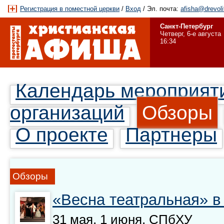
Регистрация в поместной церкви
/
Вход
/ Эл. почта:
afisha@drevoli
Санкт-Петербург
Четверг, 6-е августа
16:34
Календарь мероприят
организаций
Обзоры
О проекте
Партнеры
Обзоры
«Весна театральная» в
31 мая, 1 июня, СПбХУ