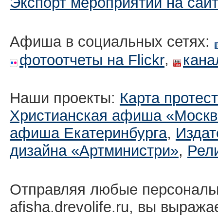
Экспорт мероприятий на сай
Афиша в социальных сетях:
,
фотоотчеты на Flickr
кана
Наши проекты:
Карта протес
Христианская афиша «Москв
афиша Екатеринбургa
,
Издат
дизайна «Артминистри»
,
Рел
Отправляя любые персональ
afisha.drevolife.ru, вы выраж