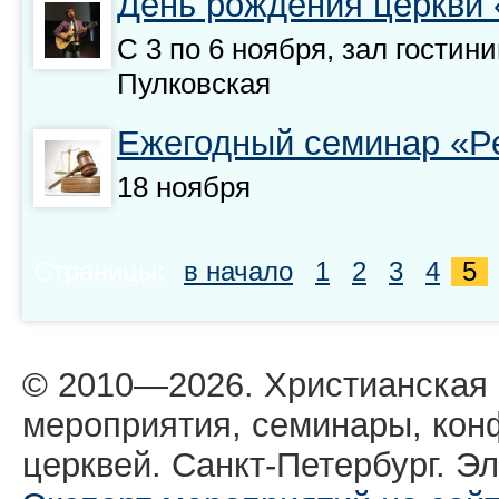
День рождения церкви 
С 3 по 6 ноября, зал гостин
Пулковская
Ежегодный семинар «Ре
18 ноября
Страницы:
в начало
1
2
3
4
5
© 2010—2026. Христианская
мероприятия, семинары, кон
церквей. Санкт-Петербург. Эл