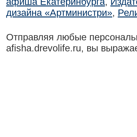
афиша Екатеринбургa
,
Издат
дизайна «Артминистри»
,
Рел
Отправляя любые персональ
afisha.drevolife.ru, вы выраж