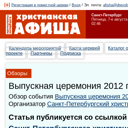
Регистрация в поместной церкви
/
Вход
/ Эл. почта:
afisha@drevoli
Санкт-Петербург
Пятница, 7-е августа
02:46
Календарь мероприятий
Карта церквей
Каталог 
проекте
Партнеры
Подписка
Обзоры
Выпускная церемония 2012 
Обзор события
Выпускная церемония 20
Организатор
Санкт-Петербургский христ
Статья публикуется со ссылкой