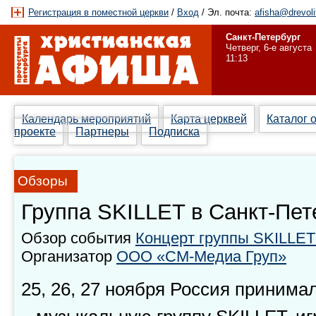
Регистрация в поместной церкви
/
Вход
/ Эл. почта:
afisha@drevoli
Санкт-Петербург
Четверг, 6-е августа
11:13
Календарь мероприятий
Карта церквей
Каталог 
проекте
Партнеры
Подписка
Обзоры
Группа SKILLET в Санкт-Пет
Обзор события
Концерт группы SKILLET
Организатор
ООО «СМ-Медиа Груп»
25, 26, 27 ноября Россия принима