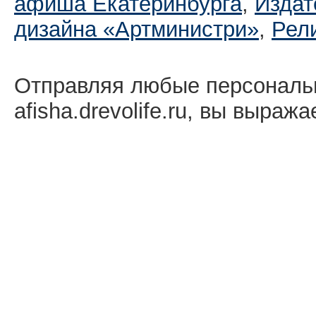
афиша Екатеринбургa
,
Издат
дизайна «Артминистри»
,
Рел
Отправляя любые персональ
afisha.drevolife.ru, вы выраж