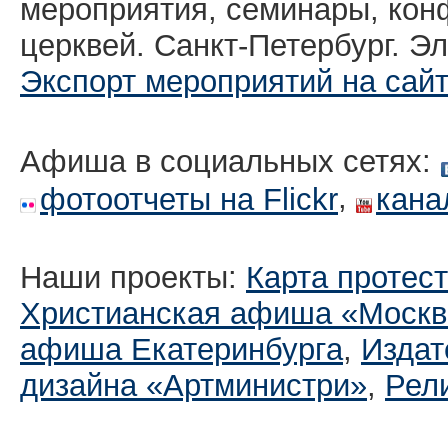
мероприятия, семинары, кон
церквей. Санкт-Петербург. Эл
Экспорт мероприятий на сай
Афиша в социальных сетях:
,
фотоотчеты на Flickr
кана
Наши проекты:
Карта протес
Христианская афиша «Москв
афиша Екатеринбургa
,
Издат
дизайна «Артминистри»
,
Рел