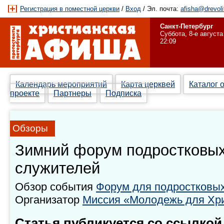
Регистрация в поместной церкви
/
Вход
/ Эл. почта:
afisha@drevoli
Санкт-Петербург
Суббота, 8-е августа
22:09
Календарь мероприятий
Карта церквей
Каталог 
проекте
Партнеры
Подписка
Обзоры
Зимний форум подростковых
служителей
Обзор события
Форум для подростковы
Организатор
Миссия «Молодежь для Хр
Статья публикуется со ссылкой