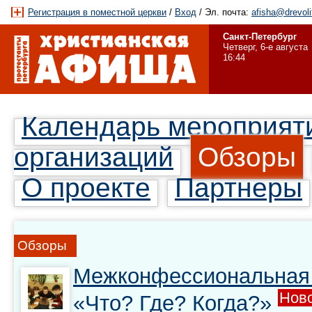
Регистрация в поместной церкви
/
Вход
/ Эл. почта:
afisha@drevoli
Санкт-Петербург
Четверг, 6-е августа
16:44
Календарь мероприят
организаций
Обзоры
О проекте
Партнеры
Обзоры
Межконфессиональная 
Ново
«Что? Где? Когда?»