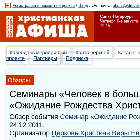
Регистрация в поместной церкви
/
Вход
/ Эл. почта:
afisha@drevoli
Санкт-Петербург
Четверг, 6-е августа
12:15
Календарь мероприятий
Карта церквей
Каталог 
проекте
Партнеры
Подписка
Обзоры
Семинары «Человек в больш
«Ожидание Рождества Хрис
Обзор события
Семинар «Ожидание Рож
24.12.2011.
Организатор
Церковь Христиан Веры Ев