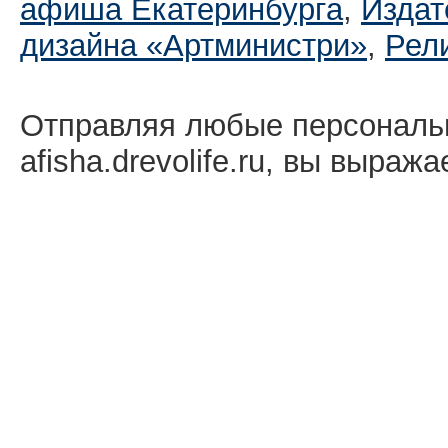
афиша Екатеринбургa
,
Издат
дизайна «Артминистри»
,
Рел
Отправляя любые персональ
afisha.drevolife.ru, вы выраж