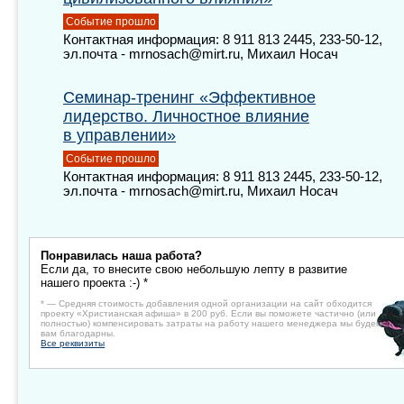
Событие прошло
Контактная информация: 8 911 813 2445, 233-50-12,
эл.почта - mrnosach@mirt.ru, Михаил Носач
Семинар-тренинг «Эффективное
лидерство. Личностное влияние
в управлении»
Событие прошло
Контактная информация: 8 911 813 2445, 233-50-12,
эл.почта - mrnosach@mirt.ru, Михаил Носач
Понравилась наша работа?
Если да, то внесите свою небольшую лепту в развитие
нашего проекта :-) *
* — Средняя стоимость добавления одной организации на сайт обходится
проекту «Христианская афиша» в 200 руб. Если вы поможете частично (или
полностью) компенсировать затраты на работу нашего менеджера мы будем
вам благодарны.
Все реквизиты