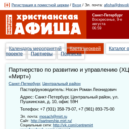
Регистрация в поместной церкви
/
Вход
/ Эл. почта:
afisha@drevoli
Санкт-Петербург
Воскресенье, 9-е
августа
06:59
Календарь мероприятий
Карта церквей
Каталог 
проекте
Партнеры
Подписка
Партнерство по развитию и управлению (Х
«Мирт»)
Санкт-Петербург
,
Центральный район
Пастор/руководитель: Носач Роман Леонидович
Адрес: Санкт-Петербург, Центральный район, ул.
Пушкинская, д. 10, офис 59Н
Телефон: +7 (931) 358-79-07, +7 (981) 893-75-00
Эл. почта:
rnosach@mirt.ru
Сайт:
http://partnership.mirt.ru/
Социальные сети:
http://vk.com/centremirt