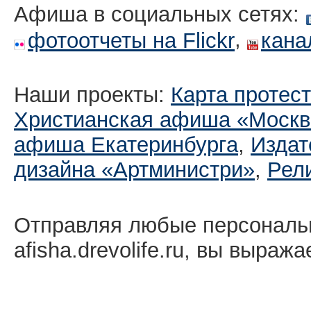
Афиша в социальных сетях:
,
фотоотчеты на Flickr
кана
Наши проекты:
Карта протес
Христианская афиша «Москв
афиша Екатеринбургa
,
Издат
дизайна «Артминистри»
,
Рел
Отправляя любые персональ
afisha.drevolife.ru, вы выраж