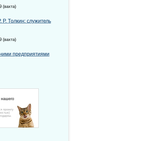
9 (вахта)
. Р. Толкин: служитель
9 (вахта)
дними предприятиями
е нашего
ся проекту
ностью)
годарны.