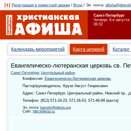
Регистрация в поместной церкви
/
Вход
/ Эл. почта:
afisha@drevoli
Санкт-Петербург
Четверг, 6-е августа
06:02
Календарь мероприятий
Карта церквей
Каталог
Евангелическо-лютеранская церковь св. Пе
Санкт-Петербург
,
Центральный район
Конфессия:
Евангелическо-Лютеранская церковь
Пастор/руководитель: Крузе Август Генрихович
Адрес: Санкт-Петербург, Центральный район, Невский пр., д
Телефон: (812) 571-24-23, 571-26-53, 571-46-89 (вахта)
Эл. почта:
kanzlei@elkras.org
Сайт:
http://elkras.ru