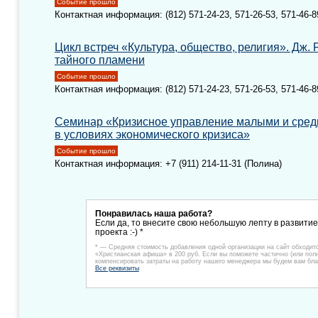
Событие прошло
Контактная информация: (812) 571-24-23, 571-26-53, 571-46-8
Цикл встреч «Культура, общество, религия». Дж. Р
тайного пламени
Событие прошло
Контактная информация: (812) 571-24-23, 571-26-53, 571-46-8
Семинар «Кризисное управление малыми и сре
в условиях экономического кризиса»
Событие прошло
Контактная информация: +7 (911) 214-11-31 (Полина)
Понравилась наша работа?
Если да, то внесите свою небольшую лепту в развити
проекта :-) *
* — Средняя стоимость добавления одной организации на сайт обходит
«Христианская афиша» в 200 руб. Если вы поможете частично (или пол
компенсировать затраты на работу нашего менеджера мы будем вам бла
Все реквизиты