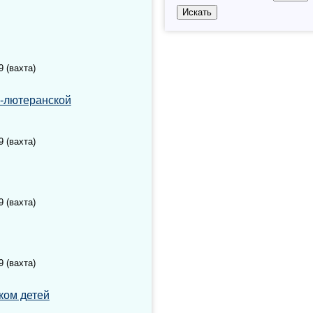
9 (вахта)
о-лютеранской
9 (вахта)
9 (вахта)
9 (вахта)
ком детей