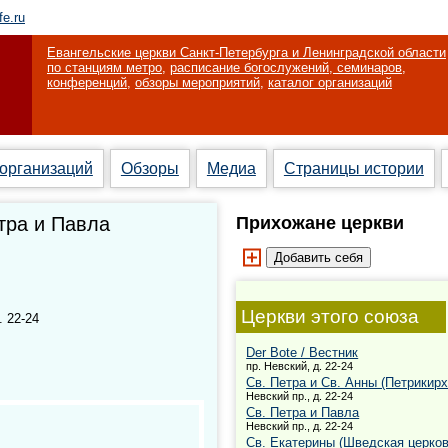
fe.ru
Евангельские церкви Санкт-Петербурга и Ленинградской области
по станциям метро
,
расписание богослужений, семинаров,
конференций
,
обзоры мероприятий
,
каталог организаций
 организаций
Обзоры
Медиа
Страницы истории
тра и Павла
Прихожане церкви
Церкви этого союза
. 22-24
Der Bote / Вестник
пр. Невский, д. 22-24
Св. Петра и Св. Анны (Петрикирх
Невский пр., д. 22-24
Св. Петра и Павла
Невский пр., д. 22-24
Св. Екатерины (Шведская церков