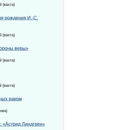
9 (вахта)
ня рождения И.-С.
9 (вахта)
тороны веры»
9 (вахта)
9 (вахта)
ьных раком
ова)
а: «Астрид Линдгрен»