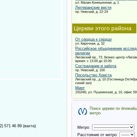
ул. Малая Конюшенная, д. 1
Лютеранские вести
пр. Невский, д. 22-24
Церкви этого района
От сердца к сердцу
ул. Кирочная, д. 32
Российское объединение исслед
религии
Лиговский пр., 73, бизнес-центр «Лигов
время: с 13:00 до 15:00
Сострадание и забота
пр. Невский, д. 100
Посольство Христа
Лиговский пр., д. 10 (Гостиница Октябр
синий зал)
Мирт
191040, ул. Пушкинская, д. 10, офис 5
Поиск церкви по ближай
метро
2) 571 46 89 (вахта)
Метро:
Расстояние от метро: