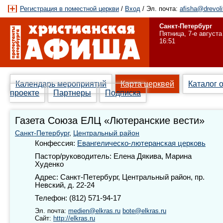
Регистрация в поместной церкви
/
Вход
/ Эл. почта:
afisha@drevoli
Санкт-Петербург
Пятница, 7-е августа
16:51
Календарь мероприятий
Карта церквей
Каталог 
проекте
Партнеры
Подписка
Газета Союза ЕЛЦ «Лютеранские вести»
Санкт-Петербург
,
Центральный район
Конфессия:
Евангелическо-лютеранская церковь
Пастор/руководитель: Елена Дякива, Марина
Худенко
Адрес: Санкт-Петербург, Центральный район, пр.
Невский, д. 22-24
Телефон: (812) 571-94-17
Эл. почта:
medien@elkras.ru
bote@elkras.ru
Сайт:
http://elkras.ru