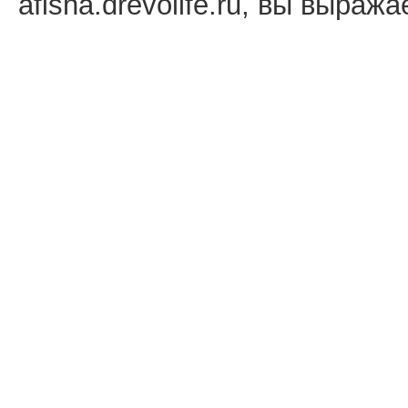
afisha.drevolife.ru, вы выраж