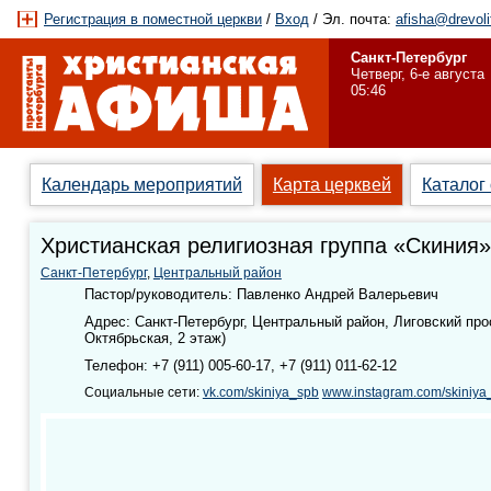
Регистрация в поместной церкви
/
Вход
/ Эл. почта:
afisha@drevoli
Санкт-Петербург
Четверг, 6-е августа
05:46
Календарь мероприятий
Карта церквей
Каталог
Христианская религиозная группа «Скиния»
Санкт-Петербург
,
Центральный район
Пастор/руководитель: Павленко Андрей Валерьевич
Адрес: Санкт-Петербург, Центральный район, Лиговский прос
Октябрьская, 2 этаж)
Телефон: +7 (911) 005-60-17, +7 (911) 011-62-12
Социальные сети:
vk.com/skiniya_spb
www.instagram.com/skiniya