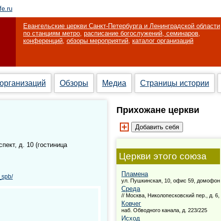
fe.ru
Евангельские церкви Санкт-Петербурга и Ленинградской области
по станциям метро
,
расписание богослужений, семинаров,
конференций
,
обзоры мероприятий
,
каталог организаций
 организаций
Обзоры
Медиа
Страницы истории
Прихожане церкви
пект, д. 10 (гостиница
Церкви этого союза
Пламена
_spb/
ул. Пушкинская, 10, офис 59, домофон
Среда
// Москва, Николопесковский пер., д. 6, 
Ковчег
наб. Обводного канала, д. 223/225
Исход