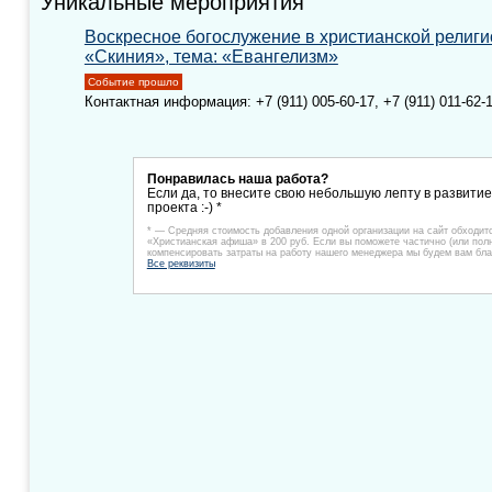
Уникальные мероприятия
Воскресное богослужение в христианской религи
«Скиния», тема: «Евангелизм»
Событие прошло
Контактная информация: +7 (911) 005-60-17, +7 (911) 011-62-
Понравилась наша работа?
Если да, то внесите свою небольшую лепту в развити
проекта :-) *
* — Средняя стоимость добавления одной организации на сайт обходит
«Христианская афиша» в 200 руб. Если вы поможете частично (или пол
компенсировать затраты на работу нашего менеджера мы будем вам бла
Все реквизиты