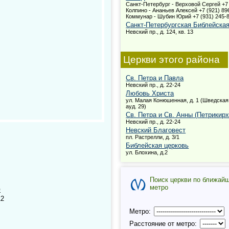
Санкт-Петербург - Верховой Сергей +7 
Колпино - Ананьев Алексей +7 (921) 896
Коммунар - Шубин Юрий +7 (931) 245-
Санкт-Петербургская Библейска
Невский пр., д. 124, кв. 13
Церкви этого района
Св. Петра и Павла
Невский пр., д. 22-24
Любовь Христа
ул. Малая Конюшенная, д. 1 (Шведская 
ауд. 29)
Св. Петра и Св. Анны (Петрикирх
Невский пр., д. 22-24
Невский Благовест
пл. Растрелли, д. 3/1
Библейская церковь
ул. Блохина, д.2
Поиск церкви по ближай
метро
)
12
Метро:
Расстояние от метро: