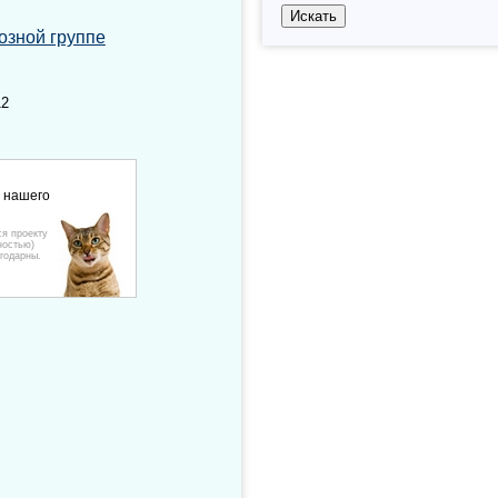
озной группе
12
е нашего
ся проекту
ностью)
годарны.