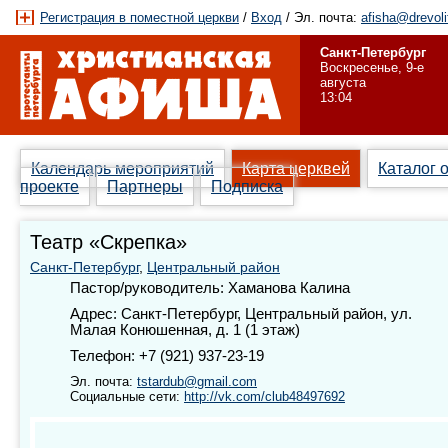
Регистрация в поместной церкви
/
Вход
/ Эл. почта:
afisha@drevoli
Санкт-Петербург
Воскресенье, 9-е
августа
13:04
Календарь мероприятий
Карта церквей
Каталог 
проекте
Партнеры
Подписка
Театр «Скрепка»
Санкт-Петербург
,
Центральный район
Пастор/руководитель: Хаманова Калина
Адрес: Санкт-Петербург, Центральный район, ул.
Малая Конюшенная, д. 1 (1 этаж)
Телефон: +7 (921) 937-23-19
Эл. почта:
tstardub@gmail.com
Социальные сети:
http://vk.com/club48497692