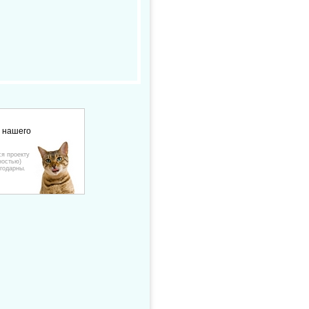
е нашего
ся проекту
ностью)
годарны.