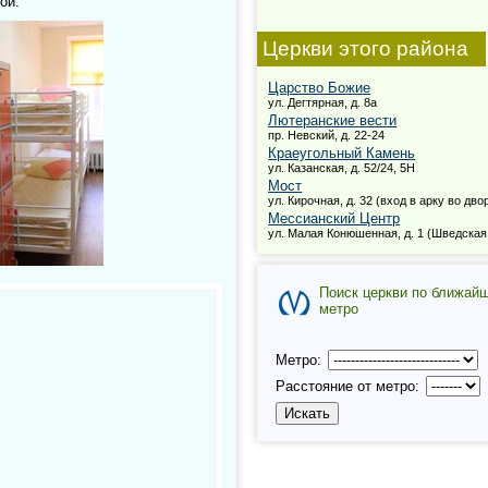
ой.
Церкви этого района
Царство Божие
ул. Дегтярная, д. 8а
Лютеранские вести
пр. Невский, д. 22-24
Краеугольный Камень
ул. Казанская, д. 52/24, 5Н
Мост
ул. Кирочная, д. 32 (вход в арку во дво
Мессианский Центр
ул. Малая Конюшенная, д. 1 (Шведская
Поиск церкви по ближай
метро
Метро:
Расстояние от метро: