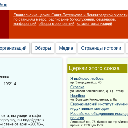
fe.ru
Евангельские церкви Санкт-Петербурга и Ленинградской области
по станциям метро
,
расписание богослужений, семинаров,
конференций
,
обзоры мероприятий
,
каталог организаций
 организаций
Обзоры
Медиа
Страницы истории
Церкви этого союза
иевна
Я выбираю любовь
пр. Загородный, д. 45
, 19/21-4
Скрепка
ул. Малая Конюшенная, д. 1 (1 этаж)
Heartline
ул. Большая Конюшенная, д. 8а
Евро-азиатский институт изучен
индуктивным методом
Российское объединение исслед
пекта, вы увидите кафе
религии
переулку, вы подойдете к
Лиговский пр., 73, бизнес-центр «Лигов
й стене от арки «2007В»,
время: с 13:00 до 15:00