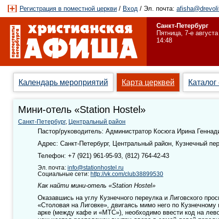
Регистрация в поместной церкви
/
Вход
/ Эл. почта:
afisha@drevoli
Санкт-Петербург
Пятница, 7-е августа
14:48
Календарь мероприятий
Карта церквей
Каталог
Мини-отель «Station Hostel»
Санкт-Петербург
,
Центральный район
Пастор/руководитель: Администратор Косюга Ирина Геннад
Адрес: Санкт-Петербург, Центральный район, Кузнечный пер.
Телефон: +7 (921) 961-95-93, (812) 764-42-43
Эл. почта:
info@stationhostel.ru
Социальные сети:
http://vk.com/club38899530
Как найти мини-отель «Station Hostel»
Оказавшись на углу Кузнечного переулка и Лиговского прос
«Столовая на Лиговке», двигаясь мимо него по Кузнечному 
арке (между кафе и «МТС»), необходимо ввести код на лево