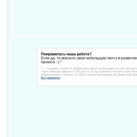
Понравилась наша работа?
Если да, то внесите свою небольшую лепту в развити
проекта :-) *
* — Средняя стоимость добавления одной организации на сайт обходит
«Христианская афиша» в 200 руб. Если вы поможете частично (или пол
компенсировать затраты на работу нашего менеджера мы будем вам бла
Все реквизиты