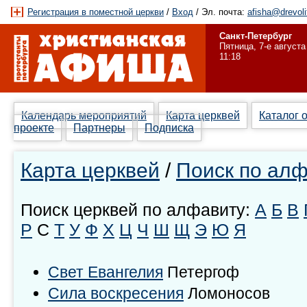
Регистрация в поместной церкви
/
Вход
/ Эл. почта:
afisha@drevoli
Санкт-Петербург
Пятница, 7-е августа
11:18
Календарь мероприятий
Карта церквей
Каталог 
проекте
Партнеры
Подписка
Карта церквей
/
Поиск по ал
Поиск церквей по алфавиту:
А
Б
В
Р
С
Т
У
Ф
Х
Ц
Ч
Ш
Щ
Э
Ю
Я
Свет Евангелия
Петергоф
Сила воскресения
Ломоносов