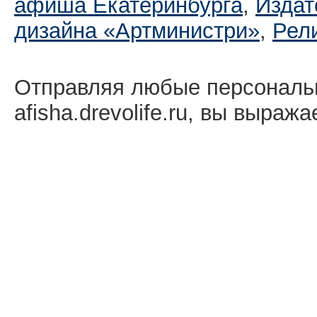
афиша Екатеринбургa
,
Издат
дизайна «Артминистри»
,
Рел
Отправляя любые персональ
afisha.drevolife.ru, вы выраж