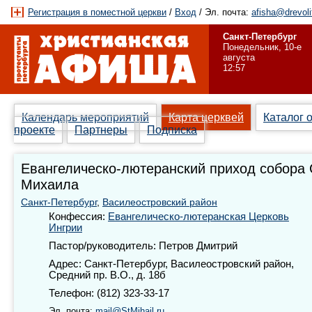
Регистрация в поместной церкви
/
Вход
/ Эл. почта:
afisha@drevoli
Санкт-Петербург
Понедельник, 10-е
августа
12:57
Календарь мероприятий
Карта церквей
Каталог 
проекте
Партнеры
Подписка
Евангелическо-лютеранский приход собора 
Михаила
Санкт-Петербург
,
Василеостровский район
Конфессия:
Евангелическо-лютеранская Церковь
Ингрии
Пастор/руководитель: Петров Дмитрий
Адрес: Санкт-Петербург, Василеостровский район,
Средний пр. В.О., д. 18б
Телефон: (812) 323-33-17
Эл. почта:
mail@StMihail.ru