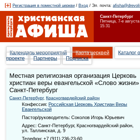
Регистрация в поместной церкви
/
Вход
/ Эл. почта:
afisha@drevoli
Санкт-Петербург
Пятница, 7-е августа
15:31
Календарь мероприятий
Карта церквей
Каталог 
проекте
Партнеры
Подписка
Местная религиозная организация Церковь
христиан веры евангельской «Слово жизни» 
Санкт-Петербург
Санкт-Петербург
,
Красногвардейский район
Конфессия:
Российская Церковь Христиан Веры
Евангельской
Пастор/руководитель: Соколов Игорь Юрьевич
Адрес: Санкт-Петербург, Красногвардейский район,
ул. Таллинская, д. 9
Телефон: +7 (911) 236-23-60