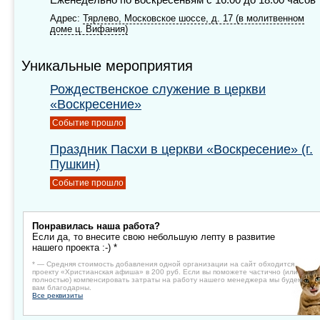
Адрес:
Тярлево, Московское шоссе, д. 17 (в молитвенном
доме ц. Вифания)
Уникальные мероприятия
Рождественское служение в церкви
«Воскресение»
Событие прошло
Праздник Пасхи в церкви «Воскресение» (г.
Пушкин)
Событие прошло
Понравилась наша работа?
Если да, то внесите свою небольшую лепту в развитие
нашего проекта :-) *
* — Средняя стоимость добавления одной организации на сайт обходится
проекту «Христианская афиша» в 200 руб. Если вы поможете частично (или
полностью) компенсировать затраты на работу нашего менеджера мы будем
вам благодарны.
Все реквизиты