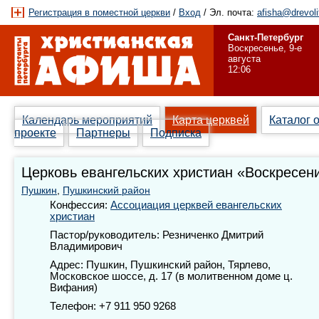
Регистрация в поместной церкви
/
Вход
/ Эл. почта:
afisha@drevoli
Санкт-Петербург
Воскресенье, 9-е
августа
12:06
Календарь мероприятий
Карта церквей
Каталог 
проекте
Партнеры
Подписка
Церковь евангельских христиан «Воскресен
Пушкин
,
Пушкинский район
Конфессия:
Ассоциация церквей евангельских
христиан
Пастор/руководитель: Резниченко Дмитрий
Владимирович
Адрес: Пушкин, Пушкинский район, Тярлево,
Московское шоссе, д. 17 (в молитвенном доме ц.
Вифания)
Телефон: +7 911 950 9268