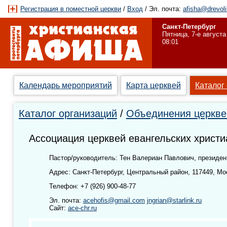
Регистрация в поместной церкви
/
Вход
/ Эл. почта:
afisha@drevoli
Санкт-Петербург
Пятница, 7-е августа
08:01
Календарь мероприятий
Карта церквей
Каталог
Каталог организаций
/
Объединения церкве
Ассоциация церквей евангельских христи
Пастор/руководитель: Тен Валериан Павлович, президен
Адрес: Санкт-Петербург, Центральный район, 117449, Мос
Телефон: +7 (926) 900-48-77
Эл. почта:
acehofis@gmail.com
jngrian@starlink.ru
Сайт:
ace-chr.ru