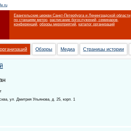
fe.ru
Евангельские церкви Санкт-Петербурга и Ленинградской области
по станциям метро
,
расписание богослужений, семинаров,
конференций
,
обзоры мероприятий
,
каталог организаций
 организаций
Обзоры
Медиа
Страницы истории
й
ан
т
ква, ул. Дмитрия Ульянова, д. 25, корп. 1