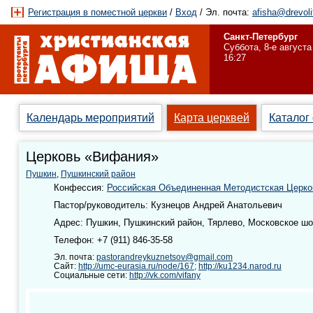
Регистрация в поместной церкви
/
Вход
/ Эл. почта:
afisha@drevoli
Санкт-Петербург
Суббота, 8-е августа
16:27
Календарь мероприятий
Карта церквей
Каталог
Церковь «Вифания»
Пушкин
,
Пушкинский район
Конфессия:
Российская Объединенная Методистская Церко
Пастор/руководитель: Кузнецов Андрей Анатольевич
Адрес: Пушкин, Пушкинский район, Тярлево, Московское шос
Телефон: +7 (911) 846-35-58
Эл. почта:
pastorandreykuznetsov@gmail.com
Сайт:
http://umc-eurasia.ru/node/167;
http://ku1234.narod.ru
Социальные сети:
http://vk.com/vifany