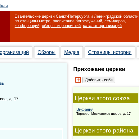
fe.ru
Евангельские церкви Санкт-Петербурга и Ленинградской области
по станциям метро
,
расписание богослужений, семинаров,
конференций
,
обзоры мероприятий
,
каталог организаций
 организаций
Обзоры
Медиа
Страницы истории
Прихожане церкви
вь
Церкви этого союза
се, д. 17
Вифания
Тярлево, Московское шоссе, д. 17
Церкви этого района