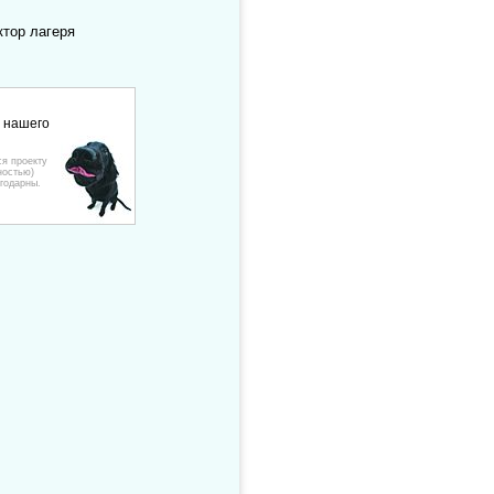
ктор лагеря
е нашего
ся проекту
ностью)
годарны.