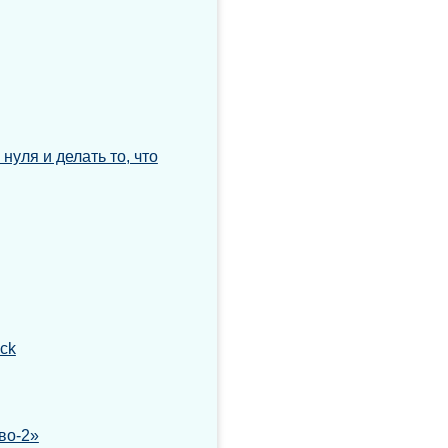
нуля и делать то, что
ock
во-2»