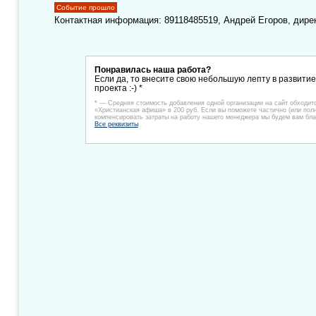
Событие прошло
Контактная информация: 89118485519, Андрей Егоров, дире
Понравилась наша работа?
Если да, то внесите свою небольшую лепту в развити
проекта :-) *
* — Средняя стоимость добавления одной организации на сайт обходит
«Христианская афиша» в 200 руб. Если вы поможете частично (или пол
компенсировать затраты на работу нашего менеджера мы будем вам бла
Все реквизиты