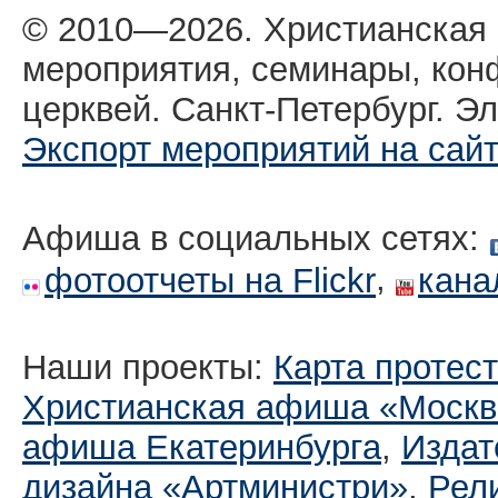
© 2010—2026. Христианская
мероприятия, семинары, кон
церквей. Санкт-Петербург. Эл
Экспорт мероприятий на сай
Афиша в социальных сетях:
,
фотоотчеты на Flickr
кана
Наши проекты:
Карта протес
Христианская афиша «Москв
афиша Екатеринбургa
,
Издат
дизайна «Артминистри»
,
Рел