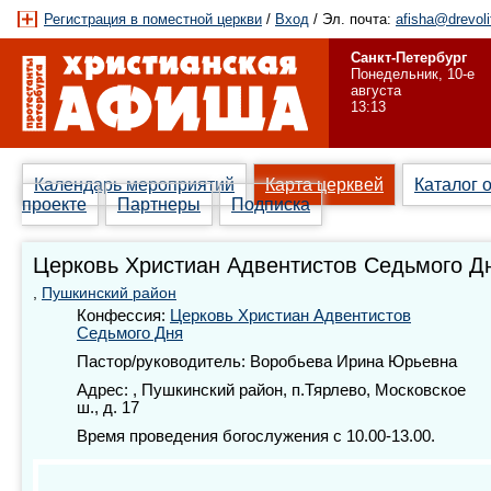
Регистрация в поместной церкви
/
Вход
/ Эл. почта:
afisha@drevoli
Санкт-Петербург
Понедельник, 10-е
августа
13:13
Календарь мероприятий
Карта церквей
Каталог 
проекте
Партнеры
Подписка
Церковь Христиан Адвентистов Седьмого Д
,
Пушкинский район
Конфессия:
Церковь Христиан Адвентистов
Седьмого Дня
Пастор/руководитель: Воробьева Ирина Юрьевна
Адрес: , Пушкинский район, п.Тярлево, Московское
ш., д. 17
Время проведения богослужения с 10.00-13.00.