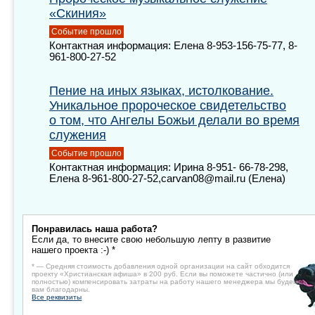
«Скиния»
Событие прошло
Контактная информация: Елена 8-953-156-75-77, 8-
961-800-27-52
Пение на иных языках, истолкование.
Уникальное пророческое свидетельство
о том, что Ангелы Божьи делали во время
служения
Событие прошло
Контактная информация: Ирина 8-951- 66-78-298,
Елена 8-961-800-27-52,carvan08@mail.ru (Елена)
Понравилась наша работа?
Если да, то внесите свою небольшую лепту в развитие
нашего проекта :-) *
* — Средняя стоимость добавления одной организации на сайт обходится
проекту «Христианская афиша» в 200 руб. Если вы поможете частично (или
полностью) компенсировать затраты на работу нашего менеджера мы будем
вам благодарны.
Все реквизиты