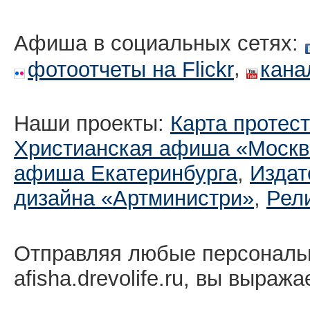
Афиша в социальных сетях:
,
фотоотчеты на Flickr
кана
Наши проекты:
Карта протес
Христианская афиша «Москв
афиша Екатеринбургa
,
Издат
дизайна «Артминистри»
,
Рел
Отправляя любые персональ
afisha.drevolife.ru, вы выраж