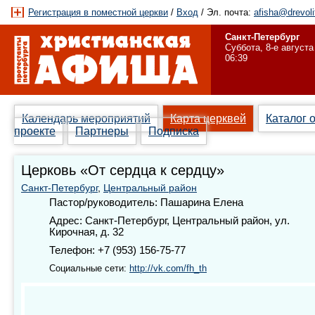
Регистрация в поместной церкви
/
Вход
/ Эл. почта:
afisha@drevoli
Санкт-Петербург
Суббота, 8-е августа
06:39
Календарь мероприятий
Карта церквей
Каталог 
проекте
Партнеры
Подписка
Церковь «От сердца к сердцу»
Санкт-Петербург
,
Центральный район
Пастор/руководитель: Пашарина Елена
Адрес: Санкт-Петербург, Центральный район, ул.
Кирочная, д. 32
Телефон: +7 (953) 156-75-77
Социальные сети:
http://vk.com/fh_th