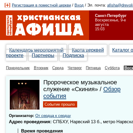
Регистрация в поместной церкви
/
Вход
/ Эл. почта:
afisha@drevoli
Санкт-Петербург
Воскресенье, 9-е
августа
15:03
Календарь мероприятий
Карта церквей
Каталог 
проекте
Партнеры
Подписка
Понедельник
Вторник
Среда
Четверг
Пятница
Суббота
Вос
Пророческое музыкальное
служение «Скиния» /
Обзор
события
Событие прошло
Организатор:
От сердца к сердцу
Адрес проведения:
СПБХУ, Нарвский 13 б., метро Нарвск
Время проведения