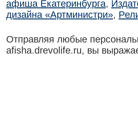
афиша Екатеринбургa
,
Издат
дизайна «Артминистри»
,
Рел
Отправляя любые персональ
afisha.drevolife.ru, вы выраж