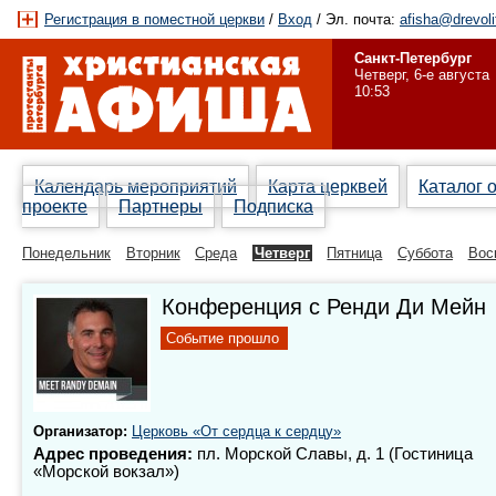
Регистрация в поместной церкви
/
Вход
/ Эл. почта:
afisha@drevoli
Санкт-Петербург
Четверг, 6-е августа
10:53
Календарь мероприятий
Карта церквей
Каталог 
проекте
Партнеры
Подписка
Понедельник
Вторник
Среда
Четверг
Пятница
Суббота
Вос
Конференция с Ренди Ди Мейн
Событие прошло
Организатор:
Церковь «От сердца к сердцу»
Адрес проведения:
пл. Морской Славы, д. 1 (Гостиница
«Морской вокзал»)