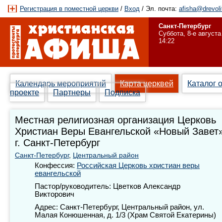
Регистрация в поместной церкви
/
Вход
/ Эл. почта:
afisha@drevoli
Санкт-Петербург
Суббота, 8-е августа
14:22
Календарь мероприятий
Карта церквей
Каталог 
проекте
Партнеры
Подписка
Местная религиозная организация Церковь
Христиан Веры Евангельской «Новый Завет
г. Санкт-Петербург
Санкт-Петербург
,
Центральный район
Конфессия:
Российская Церковь христиан веры
евангельской
Пастор/руководитель: Цветков Александр
Викторович
Адрес: Санкт-Петербург, Центральный район, ул.
Малая Конюшенная, д. 1/3 (Храм Святой Екатерины)