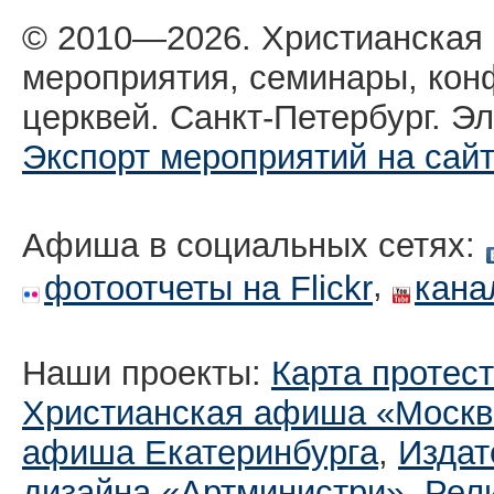
© 2010—2026. Христианская
мероприятия, семинары, кон
церквей. Санкт-Петербург. Эл
Экспорт мероприятий на сай
Афиша в социальных сетях:
,
фотоотчеты на Flickr
кана
Наши проекты:
Карта протес
Христианская афиша «Москв
афиша Екатеринбургa
,
Издат
дизайна «Артминистри»
,
Рел