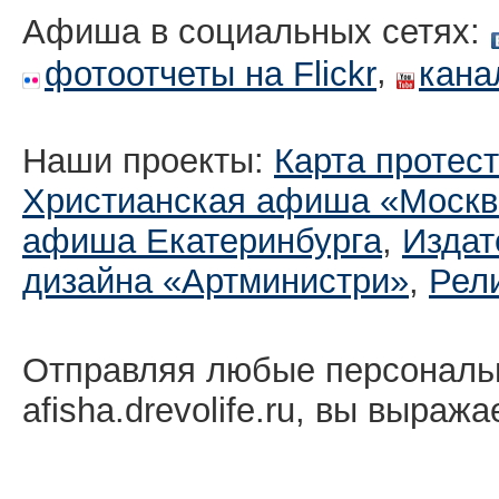
Афиша в социальных сетях:
,
фотоотчеты на Flickr
кана
Наши проекты:
Карта протес
Христианская афиша «Москв
афиша Екатеринбургa
,
Издат
дизайна «Артминистри»
,
Рел
Отправляя любые персональ
afisha.drevolife.ru, вы выраж