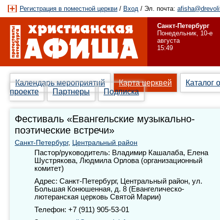
Регистрация в поместной церкви
/
Вход
/ Эл. почта:
afisha@drevoli
Санкт-Петербург
Понедельник, 10-е
августа
15:49
Календарь мероприятий
Карта церквей
Каталог 
проекте
Партнеры
Подписка
Фестиваль «Евангельские музыкально-
поэтические встречи»
Санкт-Петербург
,
Центральный район
Пастор/руководитель: Владимир Кашалаба, Елена
Шустрякова, Людмила Орлова (организационный
комитет)
Адрес: Санкт-Петербург, Центральный район, ул.
Большая Конюшенная, д. 8 (Евангелическо-
лютеранская церковь Святой Марии)
Телефон: +7 (911) 905-53-01