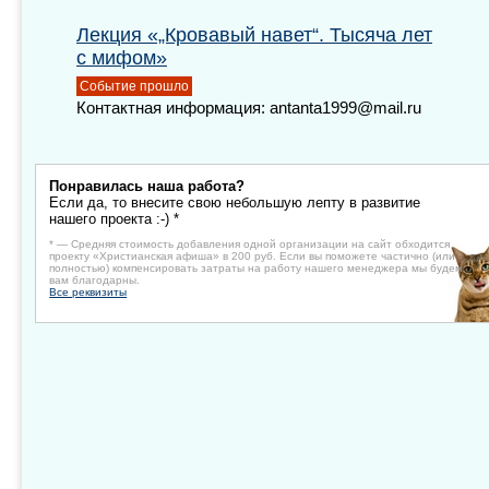
Лекция «„Кровавый навет“. Тысяча лет
с мифом»
Событие прошло
Контактная информация: antanta1999@mail.ru
Понравилась наша работа?
Если да, то внесите свою небольшую лепту в развитие
нашего проекта :-) *
* — Средняя стоимость добавления одной организации на сайт обходится
проекту «Христианская афиша» в 200 руб. Если вы поможете частично (или
полностью) компенсировать затраты на работу нашего менеджера мы будем
вам благодарны.
Все реквизиты