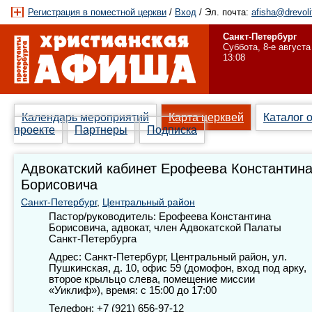
Регистрация в поместной церкви
/
Вход
/ Эл. почта:
afisha@drevoli
Санкт-Петербург
Суббота, 8-е августа
13:08
Календарь мероприятий
Карта церквей
Каталог 
проекте
Партнеры
Подписка
Адвокатский кабинет Ерофеева Константин
Борисовича
Санкт-Петербург
,
Центральный район
Пастор/руководитель: Ерофеева Константина
Борисовича, адвокат, член Адвокатской Палаты
Санкт-Петербурга
Адрес: Санкт-Петербург, Центральный район, ул.
Пушкинская, д. 10, офис 59 (домофон, вход под арку,
второе крыльцо слева, помещение миссии
«Уиклиф»), время: с 15:00 до 17:00
Телефон: +7 (921) 656-97-12