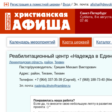
Регистрация в поместной церкви
/
Вход
/ Эл. почта:
afisha@drevoli
Санкт-Петербург
Суббота, 8-е августа
07:46
Календарь мероприятий
Карта церквей
Каталог
Реабилитационный центр «Надежда в Един
Ленинградская область
,
район
,
Тихвин
Пастор/руководитель: Гришин Михаил Викторович
Адрес: район, Тихвин, Тихвин
Телефон: +7 (964) 337-35-39 (Сергей), +7 (968) 188-73-40 (Ми
Эл. почта:
nadejda.tihvin@rambler.ru
Понравилась наша работа?
Если да, то внесите свою небольшую лепту в развити
проекта :-) *