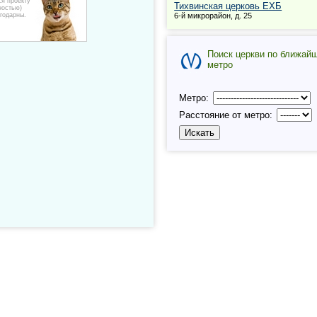
ся проекту
Тихвинская церковь ЕХБ
ностью)
годарны.
6-й микрорайон, д. 25
Поиск церкви по ближай
метро
Метро:
Расстояние от метро: