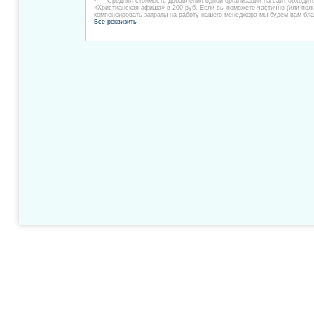
* — Средняя стоимость добавления одной организации на сайт обходит
«Христианская афиша» в 200 руб. Если вы поможете частично (или пол
компенсировать затраты на работу нашего менеджера мы будем вам бла
Все реквизиты