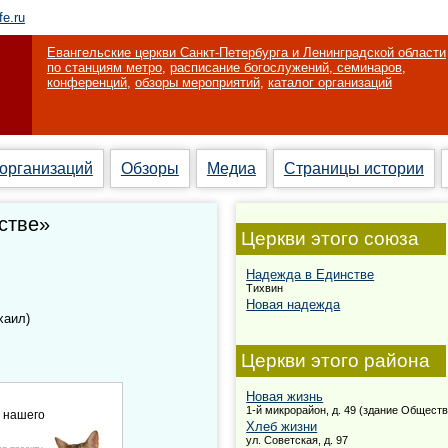
fe.ru
Евангельские церкви Санкт-Петербурга и Ленинградской области
по станциям метро
,
расписание богослужений, семинаров,
конференций
,
обзоры мероприятий
,
каталог организаций
 организаций
Обзоры
Медиа
Страницы истории
стве»
Церкви этого союза
Надежда в Единстве
Тихвин
Новая надежда
хаил)
Церкви этого района
Новая жизнь
1-й микрорайон, д. 49 (здание Общест
е нашего
Хлеб жизни
ул. Советская, д. 97