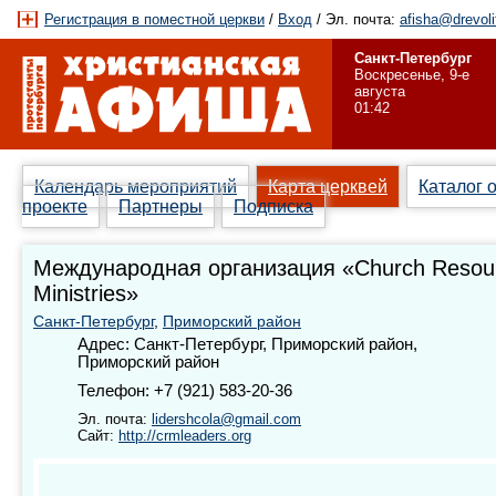
Регистрация в поместной церкви
/
Вход
/ Эл. почта:
afisha@drevoli
Санкт-Петербург
Воскресенье, 9-е
августа
01:42
Календарь мероприятий
Карта церквей
Каталог 
проекте
Партнеры
Подписка
Международная организация «Church Resou
Ministries»
Санкт-Петербург
,
Приморский район
Адрес: Санкт-Петербург, Приморский район,
Приморский район
Телефон: +7 (921) 583-20-36
Эл. почта:
lidershcola@gmail.com
Сайт:
http://crmleaders.org