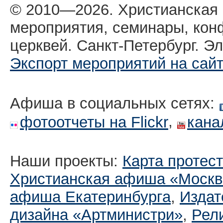
© 2010—2026. Христианская
мероприятия, семинары, кон
церквей. Санкт-Петербург. Эл
Экспорт мероприятий на сай
Афиша в социальных сетях:
,
фотоотчеты на Flickr
кана
Наши проекты:
Карта протес
Христианская афиша «Москв
афиша Екатеринбургa
,
Издат
дизайна «Артминистри»
,
Рел