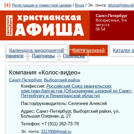
Регистрация в поместной церкви
/
Вход
/ Эл. почта:
afisha@drevoli
Санкт-Петербург
Воскресенье, 9-е
августа
06:54
Календарь мероприятий
Карта церквей
Каталог 
проекте
Партнеры
Подписка
Компания «Колос-видео»
Санкт-Петербург
,
Выборгский район
Конфессия:
Российский Союз евангельских
христиан-баптистов (Объединение церквей по Санкт-
Петербургу и Ленинградской области)
Пастор/руководитель: Селезнев Алексей
Адрес: Санкт-Петербург, Выборгский район, ул.
Большая Озерная, д. 27
Телефон: +7 (911) 262-73-79
Эл. почта:
3217068@mail.ru