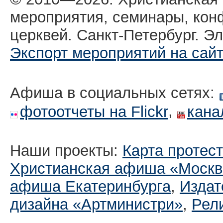
мероприятия, семинары, кон
церквей. Санкт-Петербург. Эл
Экспорт мероприятий на сай
Афиша в социальных сетях:
,
фотоотчеты на Flickr
кана
Наши проекты:
Карта протес
Христианская афиша «Москв
афиша Екатеринбургa
,
Издат
дизайна «Артминистри»
,
Рел