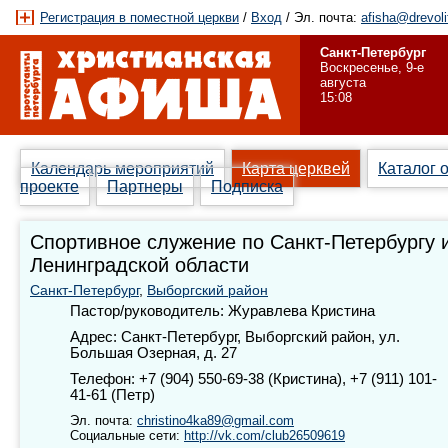
Регистрация в поместной церкви
/
Вход
/ Эл. почта:
afisha@drevoli
Санкт-Петербург
Воскресенье, 9-е
августа
15:08
Календарь мероприятий
Карта церквей
Каталог 
проекте
Партнеры
Подписка
Спортивное служение по Санкт-Петербургу 
Ленинградской области
Санкт-Петербург
,
Выборгский район
Пастор/руководитель: Журавлева Кристина
Адрес: Санкт-Петербург, Выборгский район, ул.
Большая Озерная, д. 27
Телефон: +7 (904) 550-69-38 (Кристина), +7 (911) 101-
41-61 (Петр)
Эл. почта:
christino4ka89@gmail.com
Социальные сети:
http://vk.com/club26509619