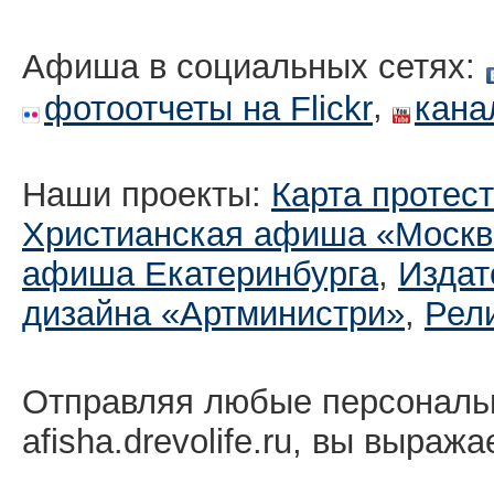
Афиша в социальных сетях:
,
фотоотчеты на Flickr
кана
Наши проекты:
Карта протес
Христианская афиша «Москв
афиша Екатеринбургa
,
Издат
дизайна «Артминистри»
,
Рел
Отправляя любые персональ
afisha.drevolife.ru, вы выраж