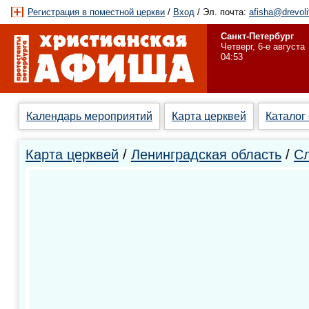
Регистрация в поместной церкви
/
Вход
/ Эл. почта:
afisha@drevoli
Санкт-Петербург
Четверг, 6-е августа
04:53
Календарь мероприятий
Карта церквей
Каталог
Карта церквей
/
Ленинградская область
/
Сл