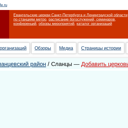
fe.ru
Евангельские церкви Санкт-Петербурга и Ленинградской области
по станциям метро
,
расписание богослужений, семинаров,
конференций
,
обзоры мероприятий
,
каталог организаций
 организаций
Обзоры
Медиа
Страницы истории
анцевский район
/ Сланцы —
Добавить церков